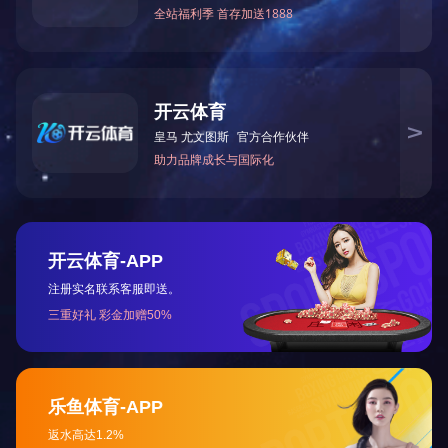
国盛智科2026年第一季度报告
2026-04-30
服务热线
400-684-7900
快3广西-（中国）官网
地 址：江苏省南通市崇川区港闸经济开发区永通路2号
传 真：0513-85603916、0513-85602596
邮 箱：
gszk@ntgszk.com
手机官网