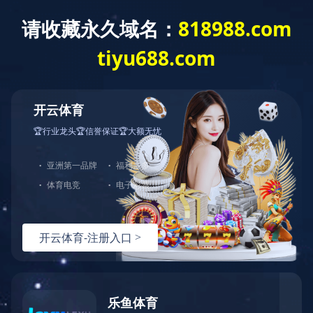
首页
Investor Relations.
关于我们
投资者关系
公司动态
行业应用案例
信息披露
股价走势
产品展示
营销与服务
首页
投资者关系
关于召开2025年年度暨2026年第一季度