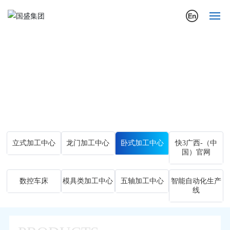
首页
Main Products.
关于我们
主营产品
公司动态
行业应用案例
立式加工中心
龙门加工中心
卧式加工中心
快3广西-（中
国）官网
产品展示
营销与服务
数控车床
模具类加工中心
五轴加工中心
智能自动化生产
线
投资者关系