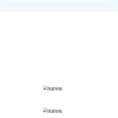
服务热线
400-684-7900
快3广西-（中国）官网
地 址：江苏省南通市崇川区港闸经济开发区永通路2号
传 真：0513-85603916、0513-85602596
邮 箱：
gszk@ntgszk.com
手机官网
抖音号